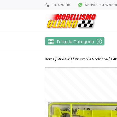
081470016
Scrivici su Wha
Tutte le Categorie
Home
/
Mini 4WD
/
Ricambi e Modifiche
/ 1511