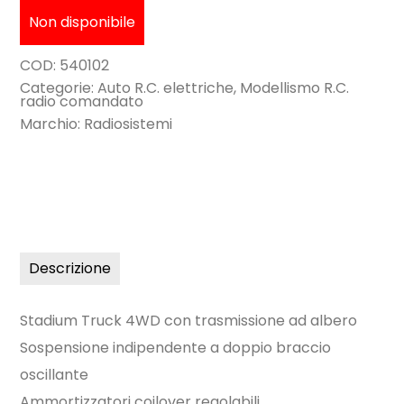
Non disponibile
COD:
540102
Categorie:
Auto R.C. elettriche
,
Modellismo R.C.
radio comandato
Marchio:
Radiosistemi
Descrizione
Stadium Truck 4WD con trasmissione ad albero
Sospensione indipendente a doppio braccio
oscillante
Ammortizzatori coilover regolabili