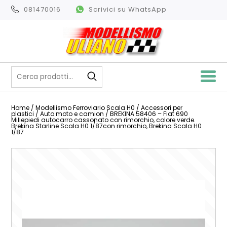
081470016
Scrivici su WhatsApp
Home
/
Modellismo Ferroviario Scala H0
/
Accessori per
plastici
/
Auto moto e camion
/ BREKINA 58406 – Fiat 690
Millepiedi autocarro cassonato con rimorchio, colore verde.
Brekina Starline Scala H0 1/87con rimorchio, Brekina Scala H0
1/87