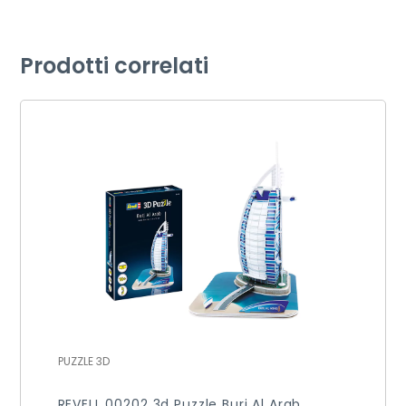
Prodotti correlati
PUZZLE 3D
REVELL 00202 3d Puzzle Burj Al Arab