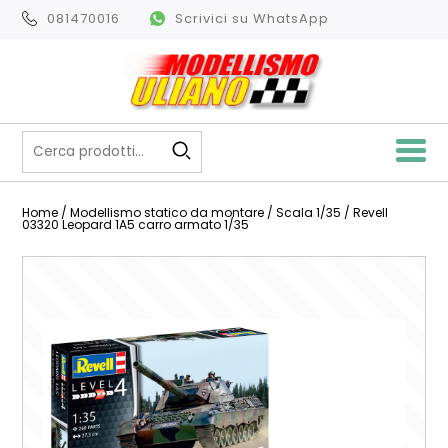
081470016
Scrivici su WhatsApp
Home
/
Modellismo statico da montare
/
Scala 1/35
/ Revell
03320 Leopard 1A5 carro armato 1/35