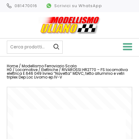
081470016
Scrivici su WhatsApp
Home
/
Modellismo Ferroviario Scala
H0
/
Locomotive
/
Elettriche
/ RIVAROSSI HR2770 – FS locomotiva
elettrica E.646 049 livrea ”Navetta” MDVC, tetto alluminio e vetri
triplex Dep.Loc Livorno ep.IV-V