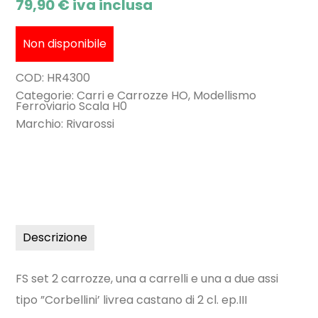
79,90
€
iva inclusa
Non disponibile
COD:
HR4300
Categorie:
Carri e Carrozze HO
,
Modellismo
Ferroviario Scala H0
Marchio:
Rivarossi
Descrizione
FS set 2 carrozze, una a carrelli e una a due assi
tipo ”Corbellini’ livrea castano di 2 cl. ep.III