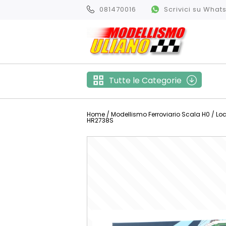
081470016
Scrivici su Wha
Tutte le Categorie
Home
/
Modellismo Ferroviario Scala H0
/
Lo
HR2738S