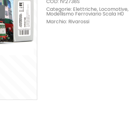
COD:
hr2738S
Categorie:
Elettriche
,
Locomotive
,
Modellismo Ferroviario Scala H0
Marchio:
Rivarossi