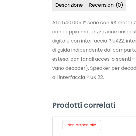
Descrizione
Recensioni (0)
ALe 540.005 1° serie con RS motorizz
con doppia motorizzazione nascosta
digitale con interfaccia PluX22, inter
di guida indipendente dal comparto v
esteso, con fanali accesi o spenti 
vano decoder). Speaker per decoder
all’interfaccia PluX 22.
Prodotti correlati
Non disponibile