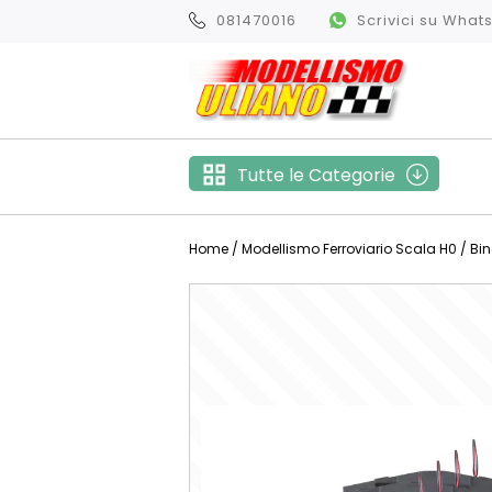
081470016
Scrivici su Wha
Tutte le Categorie
Home
/
Modellismo Ferroviario Scala H0
/
Bin