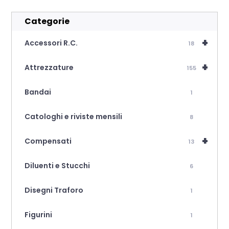
Categorie
+
Accessori R.C.
18
+
Attrezzature
155
Bandai
1
Catologhi e riviste mensili
8
+
Compensati
13
Diluenti e Stucchi
6
Disegni Traforo
1
Figurini
1