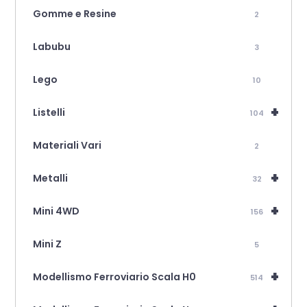
Gomme e Resine
2
Labubu
3
Lego
10
+
Listelli
104
Materiali Vari
2
+
Metalli
32
+
Mini 4WD
156
Mini Z
5
+
Modellismo Ferroviario Scala H0
514