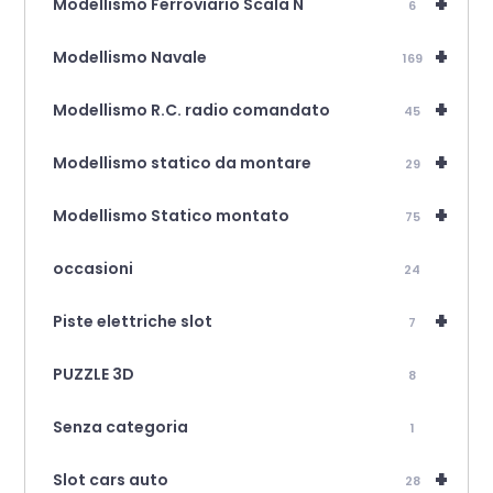
+
Modellismo Ferroviario Scala N
6
+
Modellismo Navale
169
+
Modellismo R.C. radio comandato
45
+
Modellismo statico da montare
29
+
Modellismo Statico montato
75
occasioni
24
+
Piste elettriche slot
7
PUZZLE 3D
8
Senza categoria
1
+
Slot cars auto
28