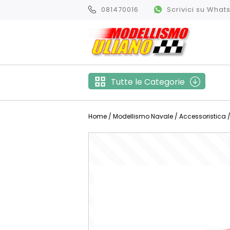
081470016
Scrivici su Wha
Tutte le Categorie
Home
/
Modellismo Navale
/
Accessoristica
/