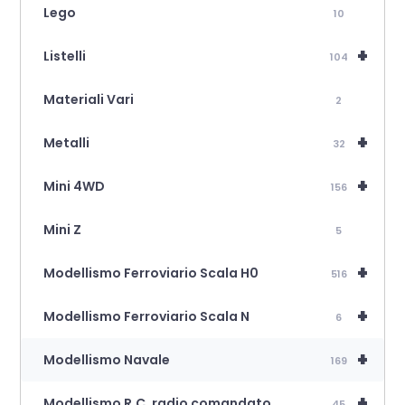
Lego
10
+
Listelli
104
Materiali Vari
2
+
Metalli
32
+
Mini 4WD
156
Mini Z
5
+
Modellismo Ferroviario Scala H0
516
+
Modellismo Ferroviario Scala N
6
+
Modellismo Navale
169
+
Modellismo R.C. radio comandato
45