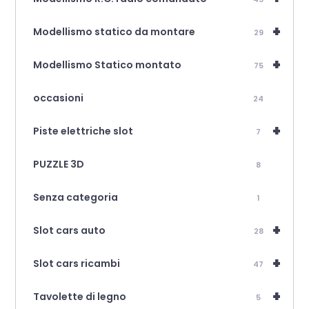
+
Modellismo statico da montare
29
+
Modellismo Statico montato
75
occasioni
24
+
Piste elettriche slot
7
PUZZLE 3D
8
Senza categoria
1
+
Slot cars auto
28
+
Slot cars ricambi
47
+
Tavolette di legno
5