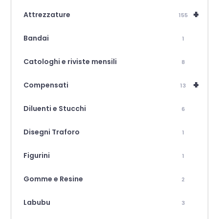
+
Attrezzature
155
Bandai
1
Catologhi e riviste mensili
8
+
Compensati
13
Diluenti e Stucchi
6
Disegni Traforo
1
Figurini
1
Gomme e Resine
2
Labubu
3