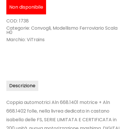
Non disponibile
COD:
1738
Categorie:
Convogli
,
Modellismo Ferroviario Scala
H0
Marchio:
ViTrains
Descrizione
Coppia automotrici Aln 668.1401 motrice + Aln
668.1402 folle, nella livrea dedicata in castano
isabella delle FS, SERIE LIMITATA E CERTIFICATA in
200 unità, nuova motorizzazione mashima, DIGITAL