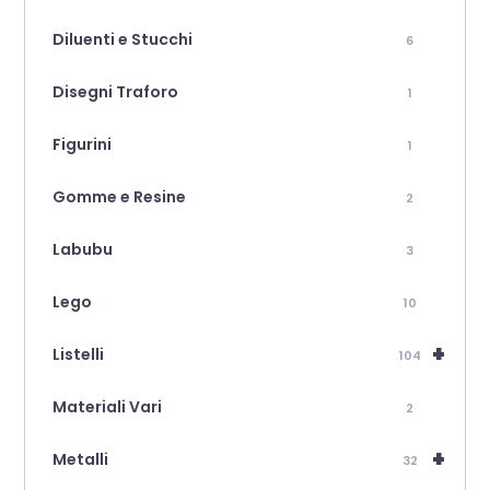
Diluenti e Stucchi
6
Disegni Traforo
1
Figurini
1
Gomme e Resine
2
Labubu
3
Lego
10
+
Listelli
104
Materiali Vari
2
+
Metalli
32