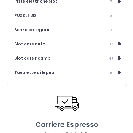
+
Piste elettriche slot
7
PUZZLE 3D
8
Senza categoria
1
+
Slot cars auto
28
+
Slot cars ricambi
47
+
Tavolette di legno
5
Corriere Espresso