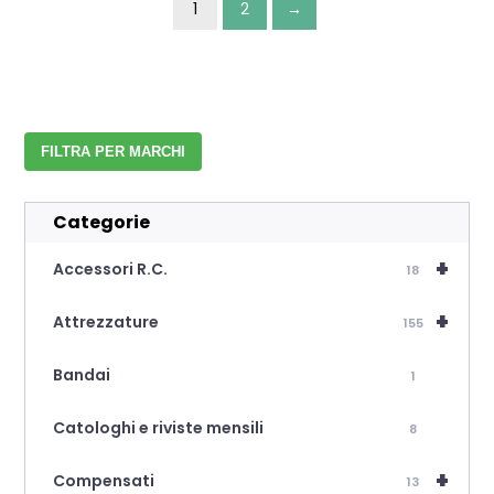
1
2
→
FILTRA PER MARCHI
Categorie
+
Accessori R.C.
18
+
Attrezzature
155
Bandai
1
Catologhi e riviste mensili
8
+
Compensati
13