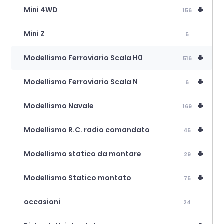
+
Mini 4WD
156
Mini Z
5
+
Modellismo Ferroviario Scala H0
516
+
Modellismo Ferroviario Scala N
6
+
Modellismo Navale
169
+
Modellismo R.C. radio comandato
45
+
Modellismo statico da montare
29
+
Modellismo Statico montato
75
occasioni
24