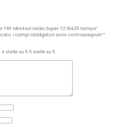
 TRF Mini4wd telaio Super TZ 19425 tamiya”
icato.
I campi obbligatori sono contrassegnati
*
5
4 stelle su 5
5 stelle su 5