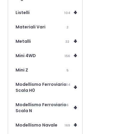
+
Listelli
104
Materiali Vari
2
+
Metalli
32
+
Mini 4WD
156
Mini Z
5
Modellismo Ferroviario
514
+
Scala H0
Modellismo Ferroviario
6
+
Scala N
+
Modellismo Navale
169