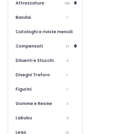
+
Attrezzature
155
Bandai
1
Catologhi e riviste mensili
8
+
Compensati
13
Diluenti e Stucchi
6
Disegni Traforo
1
Figurini
1
Gomme e Resine
2
Labubu
3
Lego
10