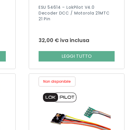
ESU 54614 – LokPilot V4.0
Decoder DCC / Motorola 21MTC
21 Pin
32,00
€
iva inclusa
LEGGI TUTTO
Non disponibile