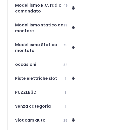
Modellismo R.C. radio
45
+
comandato
Modellismo statico da
29
+
montare
Modellismo Statico
75
+
montato
occasioni
24
+
Piste elettriche slot
7
PUZZLE 3D
8
Senza categoria
1
+
Slot cars auto
28