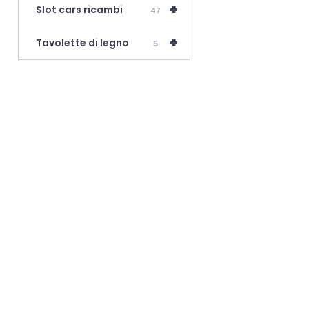
+
Slot cars ricambi
47
+
Tavolette di legno
5