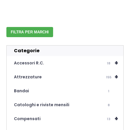
FILTRA PER MARCHI
Categorie
+
Accessori R.C.
18
+
Attrezzature
155
Bandai
1
Catologhi e riviste mensili
8
+
Compensati
13