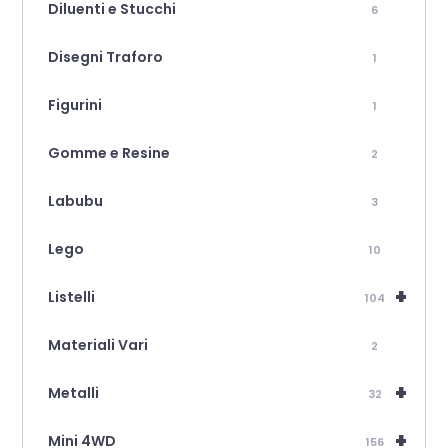
Diluenti e Stucchi
6
Disegni Traforo
1
Figurini
1
Gomme e Resine
2
Labubu
3
Lego
10
+
Listelli
104
Materiali Vari
2
+
Metalli
32
+
Mini 4WD
156