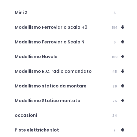
Mini Z
5
+
Modellismo Ferroviario Scala H0
514
+
Modellismo Ferroviario Scala N
6
+
Modellismo Navale
169
+
Modellismo R.C. radio comandato
45
+
Modellismo statico da montare
29
+
Modellismo Statico montato
75
occasioni
24
+
Piste elettriche slot
7