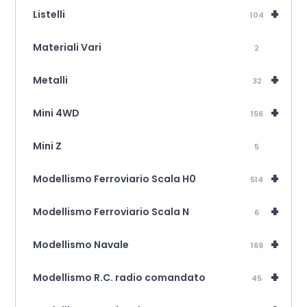
+
Listelli
104
Materiali Vari
2
+
Metalli
32
+
Mini 4WD
156
Mini Z
5
+
Modellismo Ferroviario Scala H0
514
+
Modellismo Ferroviario Scala N
6
+
Modellismo Navale
169
+
Modellismo R.C. radio comandato
45