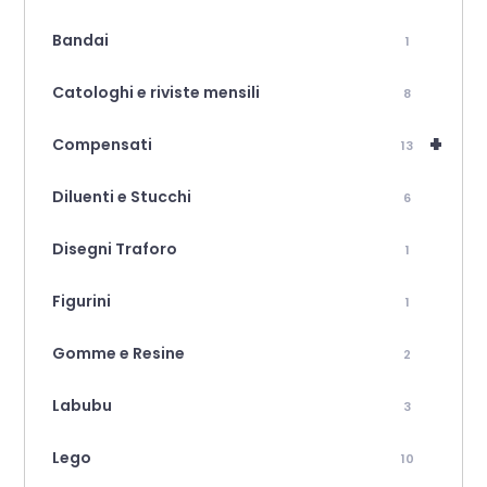
Bandai
1
Catologhi e riviste mensili
8
+
Compensati
13
Diluenti e Stucchi
6
Disegni Traforo
1
Figurini
1
Gomme e Resine
2
Labubu
3
Lego
10