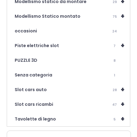
+
Modellismo statico da montare
29
+
Modellismo Statico montato
75
occasioni
24
+
Piste elettriche slot
7
PUZZLE 3D
8
Senza categoria
1
+
Slot cars auto
28
+
Slot cars ricambi
47
+
Tavolette di legno
5