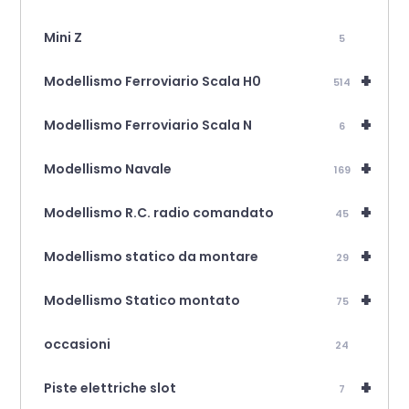
Mini Z
5
+
Modellismo Ferroviario Scala H0
514
+
Modellismo Ferroviario Scala N
6
+
Modellismo Navale
169
+
Modellismo R.C. radio comandato
45
+
Modellismo statico da montare
29
+
Modellismo Statico montato
75
occasioni
24
+
Piste elettriche slot
7