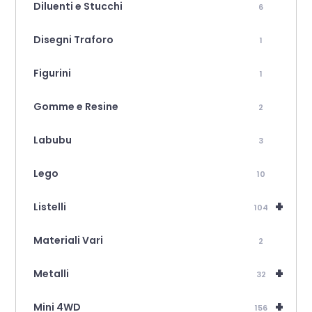
Diluenti e Stucchi
6
Disegni Traforo
1
Figurini
1
Gomme e Resine
2
Labubu
3
Lego
10
+
Listelli
104
Materiali Vari
2
+
Metalli
32
+
Mini 4WD
156