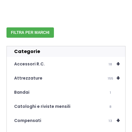
FILTRA PER MARCHI
Categorie
+
Accessori R.C.
18
+
Attrezzature
155
Bandai
1
Catologhi e riviste mensili
8
+
Compensati
13