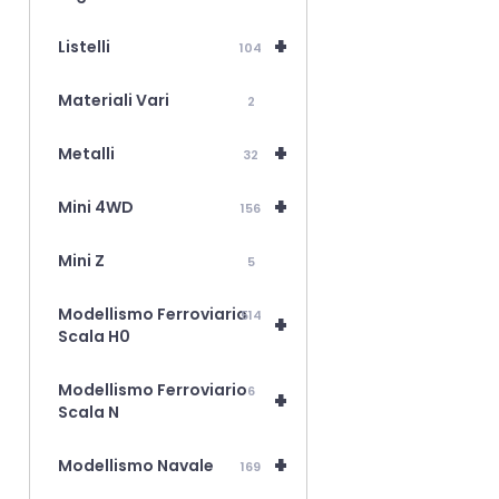
+
Listelli
104
Materiali Vari
2
+
Metalli
32
+
Mini 4WD
156
Mini Z
5
Modellismo Ferroviario
514
+
Scala H0
Modellismo Ferroviario
6
+
Scala N
+
Modellismo Navale
169