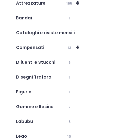
+
Attrezzature
155
Bandai
1
Catologhi e riviste mensili
8
+
Compensati
13
Diluenti e Stucchi
6
Disegni Traforo
1
Figurini
1
Gomme e Resine
2
Labubu
3
Lego
10