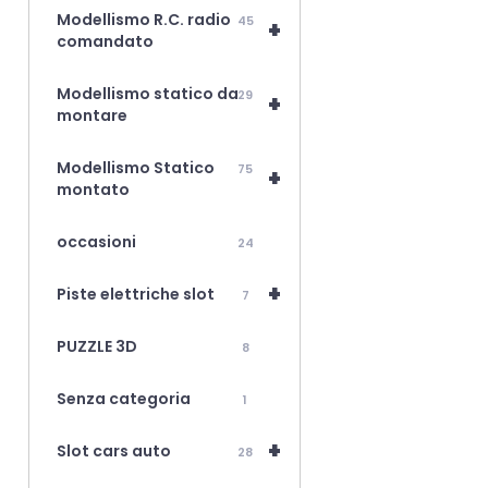
Modellismo R.C. radio
45
+
comandato
Modellismo statico da
29
+
montare
Modellismo Statico
75
+
montato
occasioni
24
+
Piste elettriche slot
7
PUZZLE 3D
8
Senza categoria
1
+
Slot cars auto
28