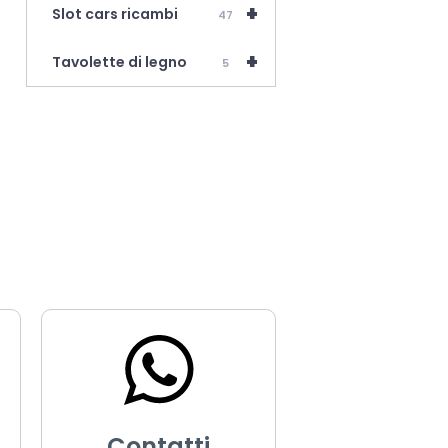
+
Slot cars ricambi
47
+
Tavolette di legno
5
Contatti